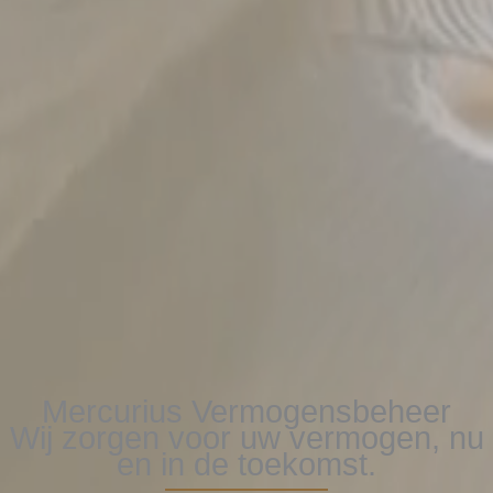
Mercurius Vermogensbeheer
Wij zorgen voor uw vermogen, nu
en in de toekomst.